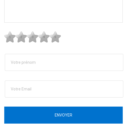
1
2
3
4
5
ENVOYER